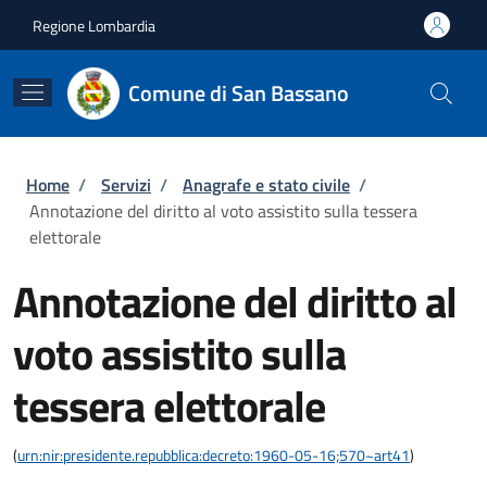
Salta al contenuto principale
Skip to footer content
Regione Lombardia
Comune di San Bassano
Briciole di pane
Home
/
Servizi
/
Anagrafe e stato civile
/
Annotazione del diritto al voto assistito sulla tessera
elettorale
Annotazione del diritto al
voto assistito sulla
tessera elettorale
(
urn:nir:presidente.repubblica:decreto:1960-05-16;570~art41
)