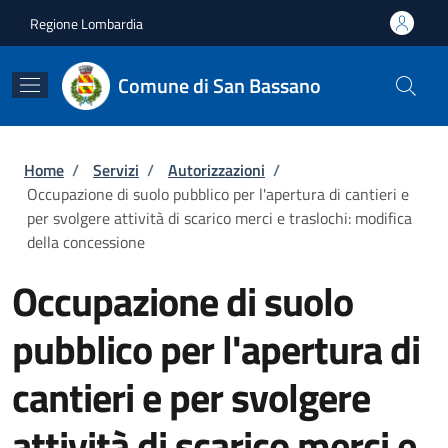
Salta al contenuto principale
Skip to footer content
Regione Lombardia
Comune di San Bassano
Briciole di pane
Home
/
Servizi
/
Autorizzazioni
/
Occupazione di suolo pubblico per l'apertura di cantieri e
per svolgere attività di scarico merci e traslochi: modifica
della concessione
Occupazione di suolo
pubblico per l'apertura di
cantieri e per svolgere
attività di scarico merci e