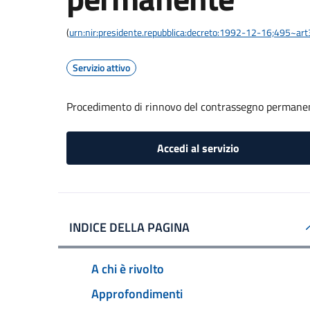
(
urn:nir:presidente.repubblica:decreto:1992-12-16;495~ar
Servizio attivo
Procedimento di rinnovo del contrassegno permane
Accedi al servizio
INDICE DELLA PAGINA
A chi è rivolto
Approfondimenti