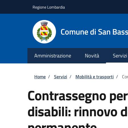
Salta al contenuto principale
Skip to footer content
Regione Lombardia
Comune di San Bas
Amministrazione
Novità
Servizi
Briciole di pane
Home
/
Servizi
/
Mobilità e trasporti
/
Con
Contrassegno per v
disabili: rinnovo
permanente