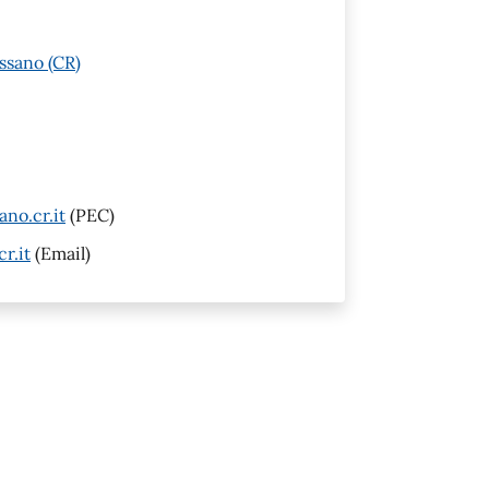
ssano (CR)
no.cr.it
(PEC)
r.it
(Email)