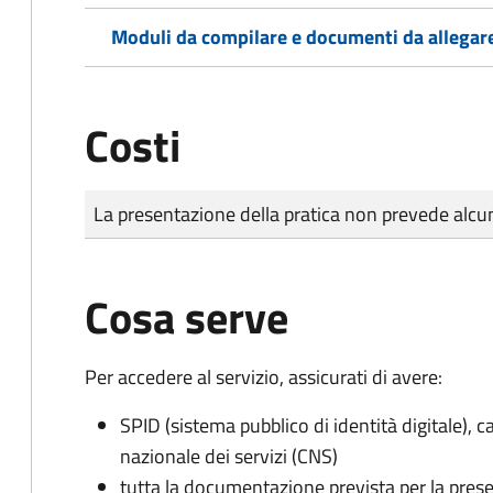
Moduli da compilare e documenti da allegar
Costi
Tipo di pagamento
Importo
La presentazione della pratica non prevede al
Cosa serve
Per accedere al servizio, assicurati di avere:
SPID (sistema pubblico di identità digitale), ca
nazionale dei servizi (CNS)
tutta la documentazione prevista per la prese