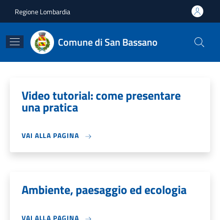
Salta al contenuto principale
Skip to footer content
Regione Lombardia
Comune di San Bassano
Video tutorial: come presentare
una pratica
VAI ALLA PAGINA
Ambiente, paesaggio ed ecologia
VAI ALLA PAGINA