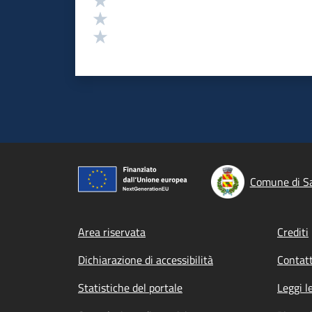
Valuta 2 stelle su 5
Valuta 1 stelle su 5
Comune di S
Footer menu
Area riservata
Crediti
Dichiarazione di accessibilità
Contatt
Statistiche del portale
Leggi l