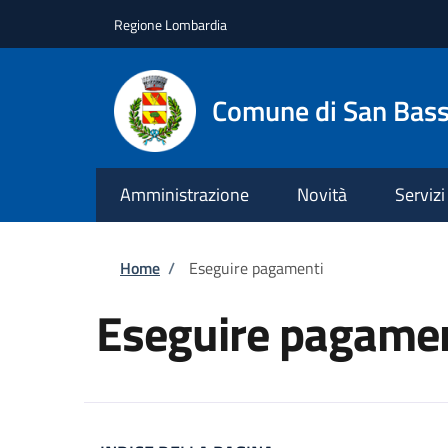
Salta al contenuto principale
Skip to footer content
Regione Lombardia
Comune di San Bas
Amministrazione
Novità
Servizi
Briciole di pane
Home
/
Eseguire pagamenti
Eseguire pagamen