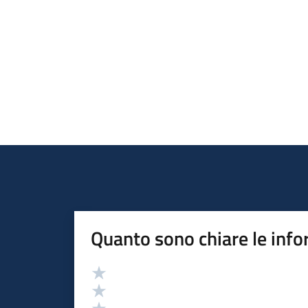
Quanto sono chiare le info
Valutazione
Valuta 5 stelle su 5
Valuta 4 stelle su 5
Valuta 3 stelle su 5