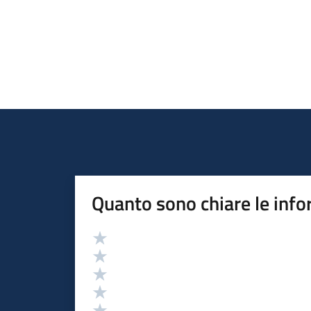
Quanto sono chiare le info
Valutazione
Valuta 5 stelle su 5
Valuta 4 stelle su 5
Valuta 3 stelle su 5
Valuta 2 stelle su 5
Valuta 1 stelle su 5