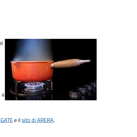
al
 a
 SGATE
e il
sito di ARERA
.