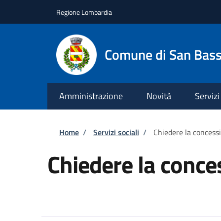
Salta al contenuto principale
Skip to footer content
Regione Lombardia
Comune di San Bas
Amministrazione
Novità
Servizi
Briciole di pane
Home
/
Servizi sociali
/
Chiedere la concess
Chiedere la conce