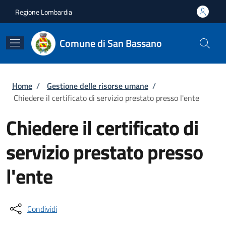
Salta al contenuto principale
Skip to footer content
Regione Lombardia
Comune di San Bassano
Briciole di pane
Home
/
Gestione delle risorse umane
/
Chiedere il certificato di servizio prestato presso l'ente
Chiedere il certificato di
servizio prestato presso
l'ente
Condividi