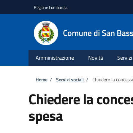
Salta al contenuto principale
Skip to footer content
Regione Lombardia
Comune di San Bas
Amministrazione
Novità
Servizi
Briciole di pane
Home
/
Servizi sociali
/
Chiedere la concess
Chiedere la conce
spesa