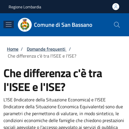
Salta al contenuto principale
Skip to footer content
Regione Lombardia
Comune di San Bassano
Briciole di pane
Home
/
Domande frequenti
/
Che differenza c'è tra l'ISEE e l'ISE?
Che differenza c'è tra
l'ISEE e l'ISE?
L’ISE (Indicatore della Situazione Economica) e l’ISEE
(Indicatore della Situazione Economica Equivalente) sono due
parametri che permettono di valutare, in modo sintetico, le
condizioni economiche delle famiglie che chiedono prestazioni
sociali agevolate o l’accesso agevolato ai servizi di pubblica