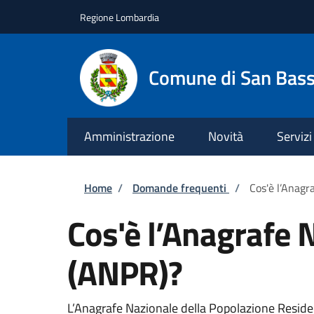
Salta al contenuto principale
Skip to footer content
Regione Lombardia
Comune di San Bas
Amministrazione
Novità
Servizi
Briciole di pane
Home
/
Domande frequenti
/
Cos'è l’Anagr
Cos'è l’Anagrafe 
(ANPR)?
L’Anagrafe Nazionale della Popolazione Resident