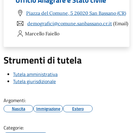
Ufficio Anagrafe e Stato civile
Piazza del Comune, 5 26020 San Bassano (CR)
demografici@comune.sanbassano.cr.it
(Email)
Marcello
Faiello
Strumenti di tutela
Tutela amministrativa
Tutela giurisdizionale
Argomenti:
Nascita
Immigrazione
Estero
Categorie: