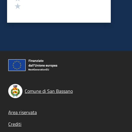
Valuta 1 stelle su 5
Comune di San Bassano
Footer menu
Area riservata
Crediti