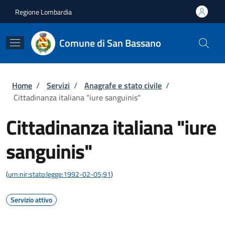
Salta al contenuto principale
Skip to footer content
Regione Lombardia
Comune di San Bassano
Briciole di pane
Home
/
Servizi
/
Anagrafe e stato civile
/
Cittadinanza italiana "iure sanguinis"
Cittadinanza italiana "iure
sanguinis"
(
urn:nir:stato:legge:1992-02-05;91
)
Servizio attivo