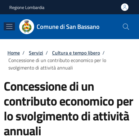
Salta al contenuto principale
Skip to footer content
Regione Lombardia
Comune di San Bassano
Briciole di pane
Home
/
Servizi
/
Cultura e tempo libero
/
Concessione di un contributo economico per lo
svolgimento di attività annuali
Concessione di un
contributo economico per
lo svolgimento di attività
annuali