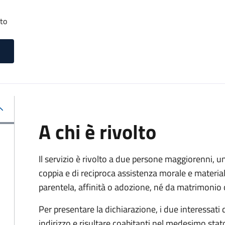
tto
A chi è rivolto
Il servizio è rivolto a due persone maggiorenni, un
coppia e di reciproca assistenza morale e materia
parentela, affinità o adozione, né da matrimonio 
Per presentare la dichiarazione, i due interessati
indirizzo e risultare coabitanti nel medesimo stato