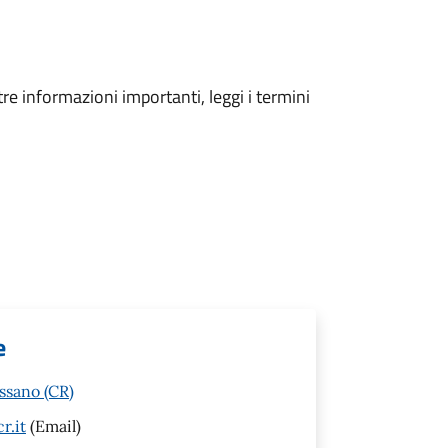
tre informazioni importanti, leggi i termini
e
ssano (CR)
r.it
(Email)