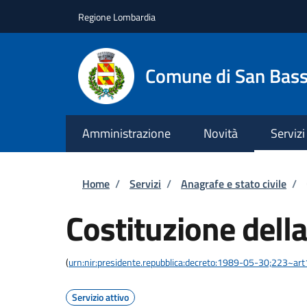
Salta al contenuto principale
Skip to footer content
Regione Lombardia
Comune di San Bas
Amministrazione
Novità
Servizi
Briciole di pane
Home
/
Servizi
/
Anagrafe e stato civile
/
Costituzione della
(
urn:nir:presidente.repubblica:decreto:1989-05-30;223~ar
Servizio attivo