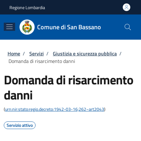
Salta al contenuto principale
Skip to footer content
Regione Lombardia
Comune di San Bassano
Briciole di pane
Home
/
Servizi
/
Giustizia e sicurezza pubblica
/
Domanda di risarcimento danni
Domanda di risarcimento
danni
(
urn:nir:stato:regio.decreto:1942-03-16;262~art2043
)
Servizio attivo