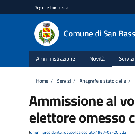
Salta al contenuto principale
Skip to footer content
Regione Lombardia
Comune di San Bas
Amministrazione
Novità
Servizi
Briciole di pane
Home
/
Servizi
/
Anagrafe e stato civile
/
Ammissione al vot
elettore omesso c
(
urn:nir:presidente.repubblica:decreto:1967-03-20;223
)