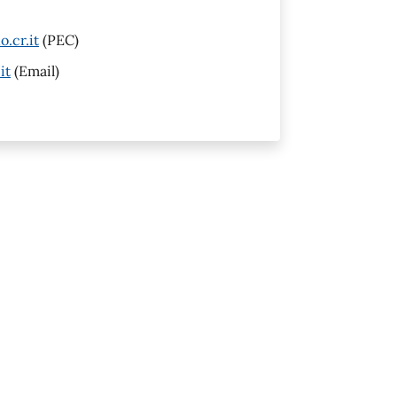
.cr.it
(PEC)
it
(Email)