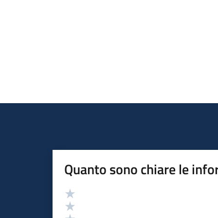
Quanto sono chiare le info
Valutazione
Valuta 5 stelle su 5
Valuta 4 stelle su 5
Valuta 3 stelle su 5