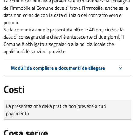
La comunicazione deve pervenire
entro 48 ore
dalla consegna
dell’immobile al Comune dove si trova l’immobile, anche se la
data non coincide con la data di inizio del contratto vero e
proprio.
Se la comunicazione è presentata oltre le 48 ore, cioè se la
data di consegna delle chiavi è antecedente di due giorni, il
Comune è obbligato a segnalarlo alla polizia locale che
applicherà le sanzioni previste.
Moduli da compilare e documenti da allegare
Costi
Tipo di pagamento
Importo
La presentazione della pratica non prevede alcun
pagamento
Cosa serve