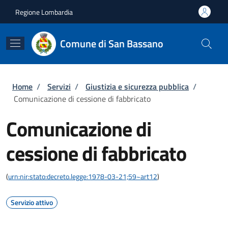
Salta al contenuto principale
Skip to footer content
Regione Lombardia
Comune di San Bassano
Briciole di pane
Home
/
Servizi
/
Giustizia e sicurezza pubblica
/
Comunicazione di cessione di fabbricato
Comunicazione di
cessione di fabbricato
(
urn:nir:stato:decreto.legge:1978-03-21;59~art12
)
Servizio attivo