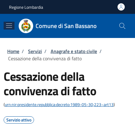
Salta al contenuto principale
Skip to footer content
Regione Lombardia
Comune di San Bassano
Briciole di pane
Home
/
Servizi
/
Anagrafe e stato civile
/
Cessazione della convivenza di fatto
Cessazione della
convivenza di fatto
(
urn:nir:presidente.repubblica:decreto:1989-05-30;223~art13
)
Servizio attivo