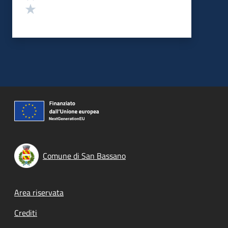
Valuta 1 stelle su 5
Comune di San Bassano
Footer menu
Area riservata
Crediti