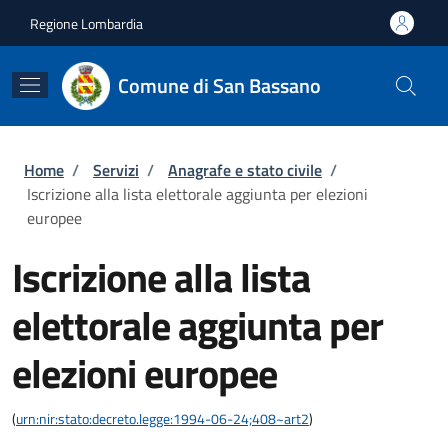
Salta al contenuto principale
Skip to footer content
Regione Lombardia
Comune di San Bassano
Briciole di pane
Home
/
Servizi
/
Anagrafe e stato civile
/
Iscrizione alla lista elettorale aggiunta per elezioni
europee
Iscrizione alla lista
elettorale aggiunta per
elezioni europee
(
urn:nir:stato:decreto.legge:1994-06-24;408~art2
)