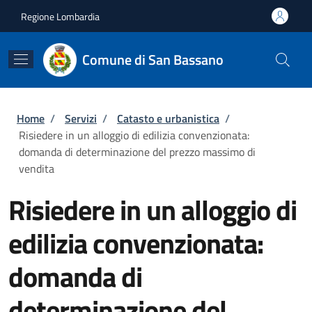
Salta al contenuto principale
Skip to footer content
Regione Lombardia
Comune di San Bassano
Briciole di pane
Home
/
Servizi
/
Catasto e urbanistica
/
Risiedere in un alloggio di edilizia convenzionata:
domanda di determinazione del prezzo massimo di
vendita
Risiedere in un alloggio di
edilizia convenzionata:
domanda di
determinazione del