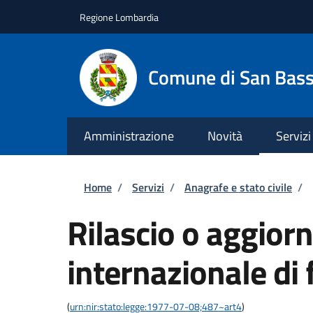
Salta al contenuto principale
Skip to footer content
Regione Lombardia
Comune di San Bas
Amministrazione
Novità
Servizi
Briciole di pane
Home
/
Servizi
/
Anagrafe e stato civile
/
Rilascio o aggior
internazionale di 
(
urn:nir:stato:legge:1977-07-08;487~art4
)