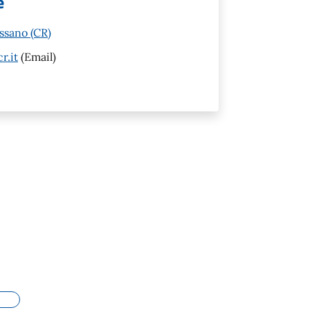
e
ssano (CR)
r.it
(Email)