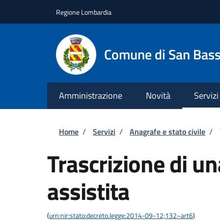
Salta al contenuto principale
Skip to footer content
Regione Lombardia
Comune di San Bas
Amministrazione
Novità
Servizi
Briciole di pane
Home
/
Servizi
/
Anagrafe e stato civile
/
Trascrizione di u
assistita
(
urn:nir:stato:decreto.legge:2014-09-12;132~art6
)