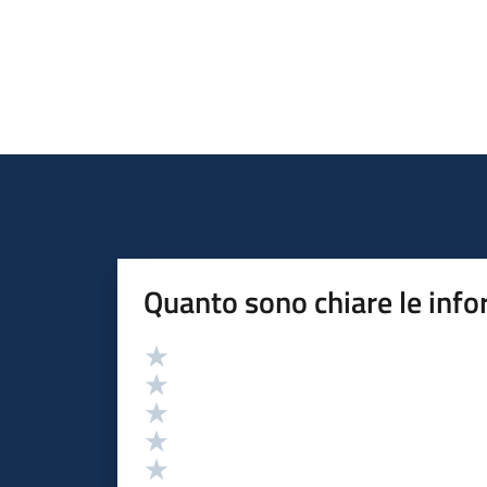
Quanto sono chiare le info
Valutazione
Valuta 5 stelle su 5
Valuta 4 stelle su 5
Valuta 3 stelle su 5
Valuta 2 stelle su 5
Valuta 1 stelle su 5