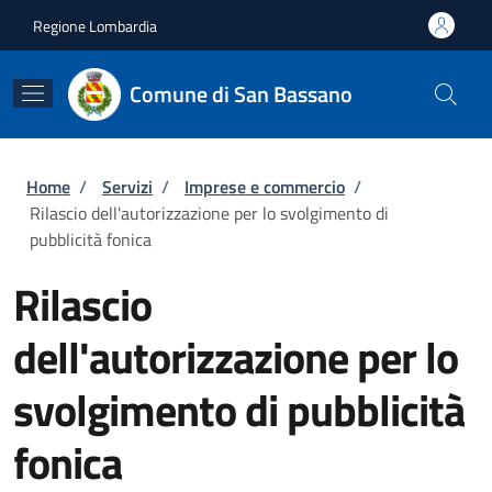
Salta al contenuto principale
Skip to footer content
Regione Lombardia
Comune di San Bassano
Briciole di pane
Home
/
Servizi
/
Imprese e commercio
/
Rilascio dell'autorizzazione per lo svolgimento di
pubblicità fonica
Rilascio
dell'autorizzazione per lo
svolgimento di pubblicità
fonica