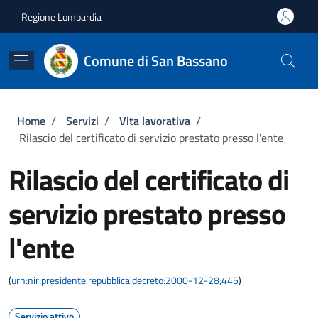
Salta al contenuto principale
Skip to footer content
Regione Lombardia
Comune di San Bassano
Briciole di pane
Home
/
Servizi
/
Vita lavorativa
/
Rilascio del certificato di servizio prestato presso l'ente
Rilascio del certificato di
servizio prestato presso
l'ente
(
urn:nir:presidente.repubblica:decreto:2000-12-28;445
)
Servizio attivo