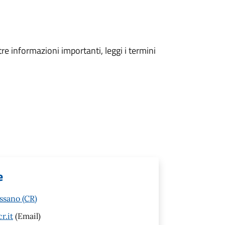
tre informazioni importanti, leggi i termini
e
ssano (CR)
r.it
(Email)