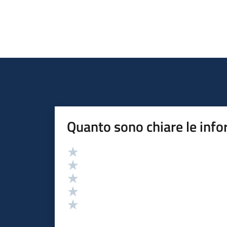
Quanto sono chiare le info
Valutazione
Valuta 5 stelle su 5
Valuta 4 stelle su 5
Valuta 3 stelle su 5
Valuta 2 stelle su 5
Valuta 1 stelle su 5