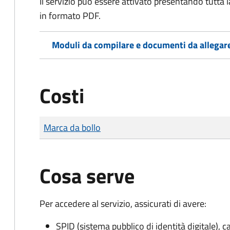
Il servizio può essere attivato presentando tutta
in formato PDF.
Moduli da compilare e documenti da allegar
Costi
Tipo di pagamento
Importo
Marca da bollo
Cosa serve
Per accedere al servizio, assicurati di avere:
SPID (sistema pubblico di identità digitale), ca