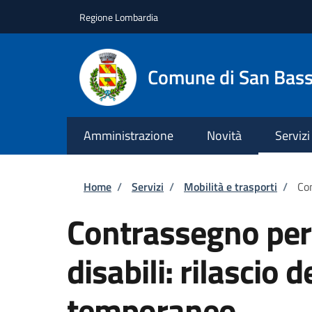
Salta al contenuto principale
Skip to footer content
Regione Lombardia
Comune di San Bas
Amministrazione
Novità
Servizi
Briciole di pane
Home
/
Servizi
/
Mobilità e trasporti
/
Con
Contrassegno per v
disabili: rilascio
temporaneo