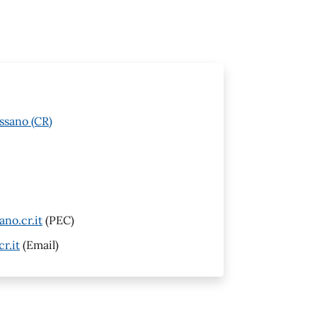
ssano (CR)
no.cr.it
(PEC)
r.it
(Email)